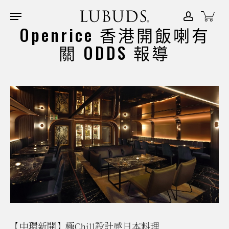
Skip
Menu
account
Close
to
Openrice 香港開飯喇有
Menu
main
關 ODDS 報導
content
【中環新開】極Chill設計感日本料理