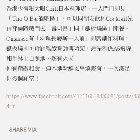
香港少有咁大咁Chill日本料理店，一入門口即見
「The O Bar酒吧區」，可以同朋友飲杯Cocktail先
再穿過隱藏門去「壽司區」同「鐵板燒區」開餐。
Omakase有「料理長發辦一人前」即席創作料理；
鐵板燒則可近距離欣賞師傅功架，最深刻係A5飛驒
和牛淋上白蘭地～超有火候
仲有精緻和食，連本地新鮮雞串燒都有，一次滿足
你幾個願望！
https://www.facebook.com/417116538333081/posts/43
d=n
SHARE VIA