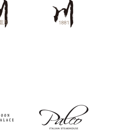
圍方
1881