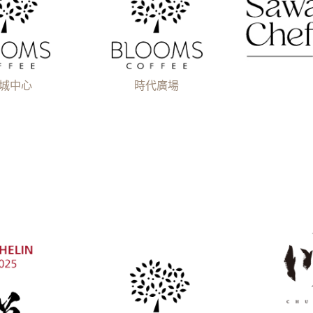
城中心
時代廣場