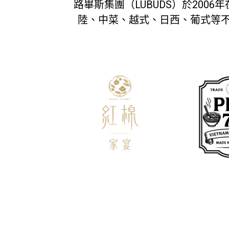
路畢斯集團（LUBUDS）於20
陸、中菜、越式、日西、葡式等