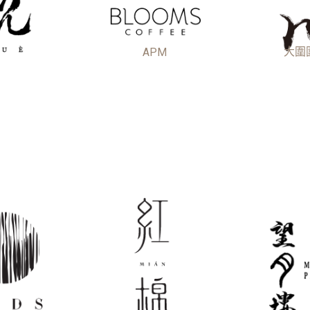
大圍
APM